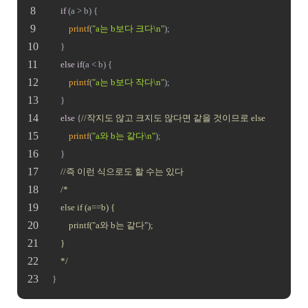
if
 (a > b) {
printf
(
"a는 b보다 크다\n"
);
	}
else
if
(a < b) {
printf
(
"a는 b보다 작다\n"
);
	}
else
 {
//작지도 않고 크지도 않다면 같을 것이므로 else
printf
(
"a와 b는 같다\n"
);
	}
//즉 이런 식으로도 할 수는 있다
/*
	else if (a==b) {
		printf("a와 b는 같다");
	}
	*/
}