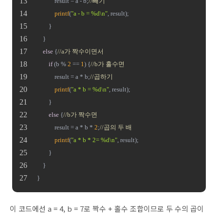
			result = a - b;
//빼기
printf
(
"a - b = %d\n"
, result);
		}
	}
else
 {
//a가 짝수이면서
if
 (b % 
2
 == 
1
) {
//b가 홀수면
			result = a * b;
//곱하기
printf
(
"a * b = %d\n"
, result);
		}
else
 {
//b가 짝수면
			result = a * b * 
2
;
//곱의 두 배
printf
(
"a * b * 2= %d\n"
, result);
		}
	}
}
이 코드에선 a = 4, b = 7로 짝수 + 홀수 조합이므로 두 수의 곱이