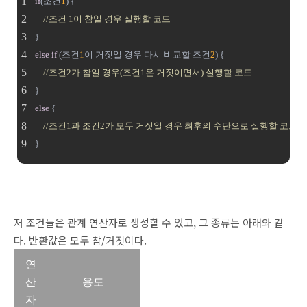
if
(조건
1
) {
//조건 1이 참일 경우 실행할 코드
}
else
if
 (조건
1
이 거짓일 경우 다시 비교할 조건
2
) {
//조건2가 참일 경우(조건1은 거짓이면서) 실행할 코드
}
else
 {
//조건1과 조건2가 모두 거짓일 경우 최후의 수단으로 실행할 코드
}
저 조건들은 관계 연산자로 생성할 수 있고, 그 종류는 아래와 같
다. 반환값은 모두 참/거짓이다.
연
산
용도
자