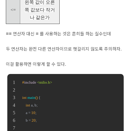
왼쪽 값이 오른
<=
쪽 값보다 작거
나 같은가
==
연산자 대신
=
를 사용하는 것은 흔히들 하는 실수인데
두 연산자는 완전 다른 연산자이므로 헷갈리지 않도록 주의하자.
이걸 활용하면 이렇게 할 수 있다.
#
include
<stdio.h>
int
main
()
{
int
 a, b;
	a = 
10
;
	b = 
20
;