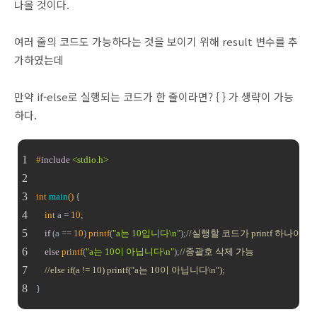
나올 것이다.
여러 줄의 코드도 가능하다는 것을 보이기 위해 result 변수를 추
가하였는데
만약 if-else로 실행되는 코드가 한 줄이라면? { } 가 생략이 가능
하다.
#
include
<stdio.h>
int
main
()
{
int
 a = 
10
;
if
 (a == 
10
) 
printf
(
"a는 10입니다\n"
);
//실행할 코드가 printf 하나이므
else
printf
(
"a는 10이 아닙니다\n"
);
//중괄호 삭제 가능
//else if(a != 10) printf("a는 10이 아닙니다\n");
}