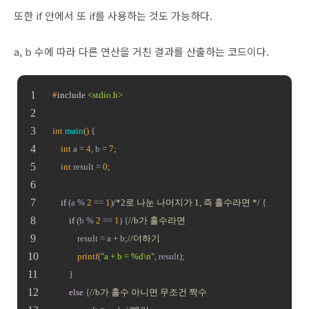
또한 if 안에서 또 if를 사용하는 것도 가능하다.
a, b 수에 따라 다른 연산을 거친 결과를 산출하는 코드이다.
#
include
<stdio.h>
int
main
()
{
int
 a = 
4
, b = 
7
;
int
 result = 
0
;
if
 (a % 
2
 == 
1
)
/*2로 나눈 나머지가 1, 즉 홀수라면 */
 {
if
 (b % 
2
 == 
1
) {
//b가 홀수라면
			result = a + b;
//더하기
printf
(
"a + b = %d\n"
, result);
		}
else
 {
//b가 홀수 아니면 무조건 짝수