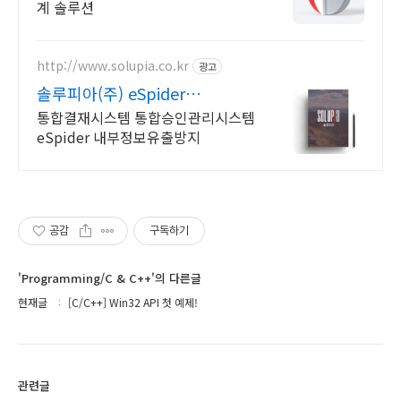
계 솔루션
http://www.solupia.co.kr
광고
while
 (
GetMessage
(&Message, 
0
, 
0
, 
0
)) {
//메시지 루프
솔루피아(주) eSpider
ESPIDER,API
통합결재시스템 통합승인관리시스템
//여기서 메시지를 받고 처리한다.
eSpider 내부정보유출방지
TranslateMessage
(&Message);
DispatchMessage
(&Message);
공감
구독하기
	}
'Programming/C & C++'의 다른글
현재글
[C/C++] Win32 API 첫 예제!
return
 Message.wParam;
관련글
}