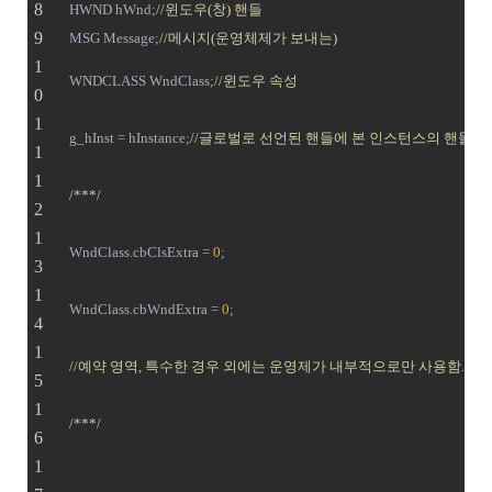
	HWND hWnd;
//윈도우(창) 핸들
	MSG Message;
//메시지(운영체제가 보내는)
	WNDCLASS WndClass;
//윈도우 속성
	g_hInst = hInstance;
//글로벌로 선언된 핸들에 본 인스턴스의 핸들을
/***/
	WndClass.cbClsExtra = 
0
;
	WndClass.cbWndExtra = 
0
;
//예약 영역, 특수한 경우 외에는 운영제가 내부적으로만 사용함. 프
/***/