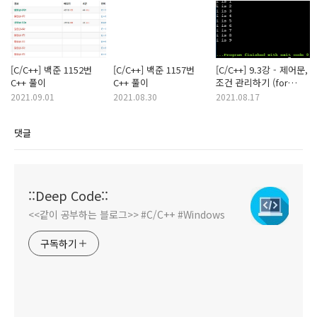
[C/C++] 백준 1152번
[C/C++] 백준 1157번
[C/C++] 9.3강 - 제어문,
LRESULT CALLBACK 
WndProc
(HWND hWnd, UINT iMessage, WPAR
C++ 풀이
C++ 풀이
조건 관리하기 (for
사용법)
2021.09.01
2021.08.30
2021.08.17
//프로시저 함수의 실 구현이다.
댓글
switch
 (iMessage) {
case
 WM_DESTROY:
::Deep Code::
<<같이 공부하는 블로그>> #C/C++ #Windows
PostQuitMessage
(
0
);
구독하기
return
0
;
	}