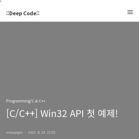
'
::Deep Code::
Programming/C & C++
[C/C++] Win32 API 첫 예제!
mdisprgm
2021. 8. 24. 22:55