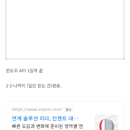
	WndClass.hInstance = hInstance;
//인스턴스 핸들
	WndClass.lpfnWndProc = WndProc;
//실제 작업이 이루어지는 프로시
	WndClass.lpszClassName = lpszClass;
//윈도우 클래스의 이름, 이 이
	WndClass.lpszMenuName = 
NULL
;
//메뉴 이름, 소스코드가 아니라
	WndClass.style = CS_HREDRAW | CS_VREDRAW;
//스타일, HRE
윈도우 API 1일차 끝
RegisterClass
(&WndClass);
//윈도우 클래스를 등록하여 사용할 수 있
2-2-나까지 (일단 읽는 건)완료.
	hWnd = 
CreateWindow
(lpszClass, 
"HelloWorld"
, WS_OVERLAPPEDW
https://www.inzent.com/
광고
연계 솔루션 리더, 인젠트 대내/
외 채널 맞춤형 연계
ShowWindow
(hWnd, nCmdShow);
//창을 띄운다, 핸들과 형태를 지정
빠른 도입과 변화에 준비된 영역별 연