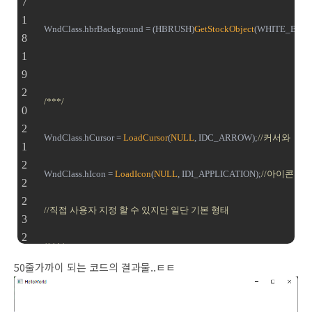
	WndClass.hbrBackground = (HBRUSH)
GetStockObject
(WHITE_BRUS
/***/
	WndClass.hCursor = 
LoadCursor
(
NULL
, IDC_ARROW);
//커서와
	WndClass.hIcon = 
LoadIcon
(
NULL
, IDI_APPLICATION);
//아이콘의 
//직접 사용자 지정 할 수 있지만 일단 기본 형태
/***/
50줄가까이 되는 코드의 결과물..ㅌㅌ