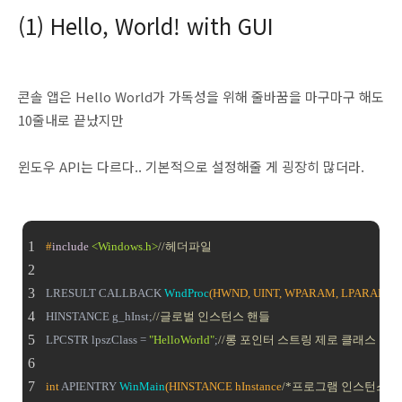
(1) Hello, World! with GUI
콘솔 앱은 Hello World가 가독성을 위해 줄바꿈을 마구마구 해도
10줄내로 끝났지만
윈도우 API는 다르다.. 기본적으로 설정해줄 게 굉장히 많더라.
#
include
<Windows.h>
//헤더파일
LRESULT CALLBACK 
WndProc
(HWND, UINT, WPARAM, LPARAM)
;
HINSTANCE g_hInst;
//글로벌 인스턴스 핸들
LPCSTR lpszClass = 
"HelloWorld"
;
//롱 포인터 스트링 제로 클래스
int
 APIENTRY 
WinMain
(HINSTANCE hInstance
/*프로그램 인스턴스 핸