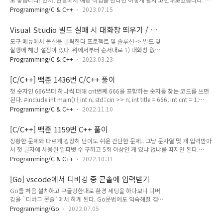
inputNum(); n > 5) { std::cout
장 중요도가 큰 문서가 나올 때까지 문서들을 제치면 될 것이고, 그것을 코드로 구현
Programming/C & C++
2023.07.15
하려고 했습니다. 하지만 C++에서 배열을 통해 배열의 요소들을 이동 시키는 것은
시간복잡도가 큰 작업으로 성능 저하가 우려되어, 배열의 요소들은 고정시키고,
Visual Studio 빌드 실패 시 대화창 띄우기 / 숨
indicator 역할을 하는 변수를 배열의 끝을 만났을 때 처음으로 돌아가는 식으로 구
기기
도구 메뉴에서 옵션을 클릭한다 프로젝트 및 솔루션 -> 빌드 및
현했습니다. 문서를 인쇄하는 것은, 더 이상 최댓값 탐색에 영향을 끼치지 않게 배열
실행에 해당 설정이 있다. 위에서부터 순서대로 1) 대화창 없이
요소 값을 -1로 변경하는 형태로 구현했습니다. 다음 코드는 머릿속에서 떠올리는 대
기존 코드 빌드본 실행하기 2) 대화창 없이 오류만 뿜기 3) 대화
로 작성한 처음 풀이입니다. 풀이1) #includ..
Programming/C & C++
2023.03.23
창 띄우기 이다. 참고로 대화창은 이거다.
[C/C++] 백준 1436번 C/C++ 풀이
첫 숫자인 666부터 하나씩 더해 cnt번째 666을 포함하는 숫자를 찾는 코드를 쓰면
된다. #include int main() { int n; std::cin >> n; int title = 666; int cnt = 1;
while (cnt 1000 && check % 1000 != 666 && (check /= 10)); if (check %
Programming/C & C++
2022.11.10
1000 == 666) { cnt++; } } std::cout 1000 이라는 조건과 함께 한 자리씩 빼면서
666이 나오는지 확인하는 코드이다.
[C/C++] 백준 1159번 C++ 풀이
장황한 문제와 다르게 굉장히 난이도 쉬운 간단한 문제.. 그냥 문자열 몇 개 입력받아
서 첫 글자에 사용된 알파벳 수 구하고 5회 이상인 게 있냐 없냐를 따지면 된다.
#include int main() { int alphabets[26] = { 0 }; // 알파벳 사용된 횟수 저장
Programming/C & C++
2022.10.31
char offset = 'a'; // 소문자 ascii 첫 글자 std::string entries = ""; // 5회 이상 사용
된 문자들 entries.reserve(10); int n; std::cin >> n; for (int i = 0; i > str;
[Go] vscode에서 디버깅 중 콘솔에 입력받기
alphabets[str[0] - offset]++; // 알파벳 카운트 } for (int ..
Go를 처음 설치하고 구글링한대로 환경 세팅을 하다보니 디버
깅을 `디버그 콘솔`에서 하게 된다. Go문법에도 익숙해질 겸
간단한 콘솔에서 하는 게임을 만드는데 키보드로 입력받기가 힘
Programming/Go
2022.07.05
들어서 일반 터미널에서 디버깅 하는 법을 찾아봤다.. 결론: