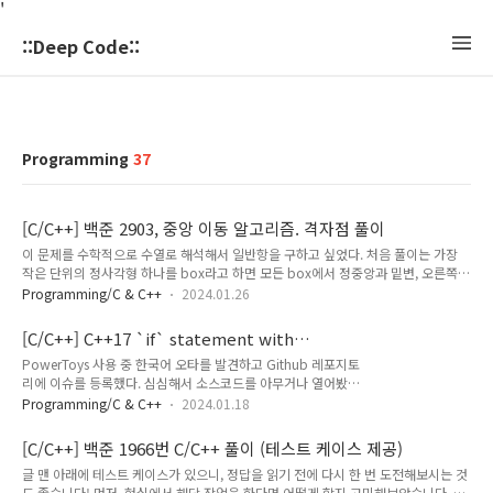
'
::Deep Code::
Programming
37
[C/C++] 백준 2903, 중앙 이동 알고리즘. 격자점 풀이
이 문제를 수학적으로 수열로 해석해서 일반항을 구하고 싶었다. 처음 풀이는 가장
작은 단위의 정사각형 하나를 box라고 하면 모든 box에서 정중앙과 밑변, 오른쪽변
중앙 총 세 개의 점을 찍고, 마지막에 테두리를 돌며 점을 찍으면 된다고 생각했다. 그
Programming/C & C++
2024.01.26
래서 다음과 같은 수열을 정의하고 코드를 작성했다. a1=4 a_n+1 = a_n + 4^(n-1)
* 3 + 2^(n-1) * 2 a2=4+5=9 a3=9+16=25 #include #include int solution(int
[C/C++] C++17 `if` statement with
n) { if (n == 0) return 0; int boxes = 1 * std::pow(4, n - 1); int newDots =
initialization. 유용한 if문 조건 편하게 쓰는 법
PowerToys 사용 중 한국어 오타를 발견하고 Github 레포지토
boxes * 3 + std::pow(2, n - 1) * 2; return newDots ..
리에 이슈를 등록했다. 심심해서 소스코드를 아무거나 열어봤는
데 눈에 띄는 부분을 발견했다. if 안에 변수 선언이 들어간 코드
Programming/C & C++
2024.01.18
를 봤다. 궁금해서 찾아보았더니 저렇게 쓰는 건 원래 가능했고
`;` 으로 초기화식이랑 조건식을 동시에 넣을 수 있는 기능을
[C/C++] 백준 1966번 C/C++ 풀이 (테스트 케이스 제공)
C++17에서부터 지원한다고 한다. #include int inputNum() {
글 맨 아래에 테스트 케이스가 있으니, 정답을 읽기 전에 다시 한 번 도전해보시는 것
int n; std::cin >> n; return n; } int main() { if (int n =
도 좋습니다! 먼저, 현실에서 해당 작업을 한다면 어떻게 할지 고민해보았습니다. 가