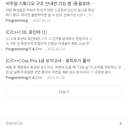
.vscode\launch.json 을 아래처럼 해주면 된다 { "version":
비주얼 스튜디오 구조 안내선 끄는 법 (중괄호마
"0.2.0", "configurations": [ { "name": "Launch", "type":
다 파선 있는 거)
저런 파선들은 커서의 위치가 어떤 스코프에 있는지 눈으로 확인
"go", "request": "launch", "mode": "auto", "console":
하기 좋다. 하지만 불편하다면 끌 수 있다. 단축키는 Ctrl + , 그
"integratedTerminal", "program": "${workspaceFolder}"
리고 텍스트 편집기 -> 일반 -> 구조 안내선 표시 를 비활성화 해
} ] } 저기 저 "console"을 integratedTerminal로 해주면 우리
Programming
2022.03.25
주면 된다. 그럼 이렇게 깔끔하게 없어진 걸 볼 수 있다. 근데 없
가 원..
으니까 어색하네.. 다시 켜야지 끝.
[C/C++] 10. 포인터 (1)
(1) C와 포인터 포인터란, C가 그 진가를 발휘하는 문법이다. C
의 가장 큰 특징이자 장점이자 단점은 어셈블리 제외 고급 언어
들 중 가장 기계어와 가깝다는 것인데 이는 이론 상 프로그램의
Programming/C & C++
2022.03.24
거의 모든 것을 제어할 수 있다는 말이 된다. 다시 말해 개발자에
게 주어지는 자유도가 높다는 것인데 개발자에게 자유를 준다는
[C/C++] Cos Pro 1급 모의고사 - 꽃피우기 풀이
것은, 곧 (언어, 컴파일러 차원에서) 알아서 해준다는 게 없다는
제출 후 채점해서 통과된 코드이다. 주변에 심을 때 "다음 날"의 숫자를 저장하고 다
뜻이다. 이것이 주니어 개발자일수록 단점으로 작용할 수도 있지
음 날 날짜가 동일한 것만 찾아서 주변을 새로 심는 방식이다. // 다음과 같이
만 그만큼 low-level에서 필요한 기초 지식들을 익힌다는 것이
include를 사용할 수 있습니다. #include #include #include using namespace
기 때문에 그런 것들을 자동으로 해주는 라이브러리나, 상위 고
Programming/C & C++
2022.01.28
std; int solution(vector garden) { int Row = garden.size(); int Column =
급 언어들을 사용할 때 보다 쉽게 익힐 수 있게 된다. (2) 포인터
garden[0].size(); int days = 1; int zeros = 0; while (1) { int nextDay = days +
란 본격적으로 포인터에 대해 설명한다. 포인터는 영어로 쓰면
1; for (int i = 0; i < Row; ++i) { for (int j = 0; j < Column; ++j) { if (garden[i]
더보기
Pointer..
[j] ==..
관련사이트