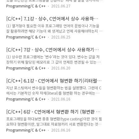
어 3.142가 출력됐다. 물론 더 긴 자릿수까지 출력할 수도 있다.
이번 포스팅은 그 첫 번째로, 입력한 문자의 ASCII 코드를 알려
(2) 접두사 붙이기 우리가 주로 사용하는 진법체계는 0~9를 사
Programming/C & C++
2021.06.27
주는 그런 프로그램을 만들어보자. 힌트를 주자면, 정수를 %c로
용하는 10진법이다. 그런데 C언어에서는 2진법, 8진법, 16진법
출력하거나 문자를 %d로 출력하면 해당 숫자, 문자가 ASCII에
을 ..
[C/C++] 7.1강 - 상수, C언어에서 상수 사용하기
서 대응되는 것이 무엇인지 찾을 수 있다 :D 정답은 아래 팝업을
(2) (enum, 열거형)
(1) 열거형이 필요한 이유 프로그래밍 언어의 문법이나 기능을
누르자. ▼ 정답 보기 #include int main() { char ch;
잘 활용하려면 해당 기능이 왜 생겨났고 언제 사용해야하는지 이
scanf_s("%c", &ch, 1); //Visual Studio에서 실행할 땐 이렇
해하는 것이 중요하다. enum도 마찬가지이므로 먼저 enum 없
게.. printf("%d\n", ch);//문자를 정수로(ASCII에서 대응하는
Programming/C & C++
2021.06.25
이 작성한 코드로 불편함(?)이 뭔지 보자. 코드 내부적으로는 각
숫자로) return 0; } 이렇게 하면 정말 간단하게 만들 수 있다 그
각을 식별할 수만 있다면 문제가 없는 요소들을 효율을 위해 문
런데 ..
[C/C++] 7강 - 상수, C언어에서 상수 사용하기
자열보단 정수로 저장하는 경우가 많은데 예를 들면 통신 관련
(1) (const,#define)
(1) 상수란 프로그램에는 '변수'라는 것이 있다. 변수는 값을 저
프로그램에서 패킷의 종류를 구분하는 경우 등이 있다. 아래 코
장하기 위해 할당된 메모리로 그 값이 언제든 변경될 수 있는 특
드는 그러한 것들 중 색을 위한 변수들을 만든 것입니다.
성이 있다. 그러나 그 값이 절대 바뀌어서는 안 되는 경우들도 있
#include const int RED = 0; const int ORANGE = 1; const
Programming/C & C++
2021.06.20
π
는데, 원주율, 파이(
) 나, 국제 단위계서 질량의 표준을 규정하
int YELLOW = 2; const int GREEN = 3; const int BLUE = 4;
는 새 기준 플랑크 상수 등등 말이다. 이러한 것들은 절대 변해서
const int ..
[C/C++] 6.1강 - C언어에서 형변환 하기(리터럴
는 안 되는 수들이다. 이러한 상수들을 관리할 때 그냥 프로그래
접미사)
지난 포스팅에서 변수들을 형변환하는 법을 설명했다. 그런데 C
머가 = 연산자를 쓰지 않기로만 약속한다면 언제 실수가 있을지
에서는 기본적인 숫자 자체(literal)를 형변환 하는 경우에는 더
모르니 불안하기도 하고 디버깅을 할 때도 고려해야할 문제가 더
편리하게 변환할 수 있는 수단이 있다. 바로 리터럴 접미사를 붙
생긴다. 그래서 프로그래밍 언어에서는 언어적 차원에서 상수에
Programming/C & C++
2021.06.16
이는 것이다. (1) 리터럴 접미사 C에서는 기본적으로 정수형, 실
는 값을 변경시킬 수 없도록 하는 문법이 존재하는데 이 포스팅
수형은 특별히 지정해준 타입이 없을 경우(접미사를 생략할 경
에서는 C에서 그러한 상수 문법을 살펴볼 것이다. (2) 상수를 사
[C/C++] 6강 - C언어에서 형변환 하기 (형변환 연
우) 자동을 각각 int, double로 인식한다. (컴파일러마다 다를
용하..
산자)
프로그래밍을 하다보면 종종 형변환(type casting)이란 것이 필
수도) 그리고 대부분의 경우 이것이 큰 문제가 되지 않지만 일부
요하다 형변환이란, 말그대로 자료형끼리 서로 변환한다는 것인
특수한 경우에서는 이것들을 다 구분해주어야 (short, int, long
데 어떤 경우에 그것이 필요한지 아래 코드를 살펴보자.
long | float, double) 하는 경우가 생길 수 있다. 그런데 사실
Programming/C & C++
2021.06.16
#include int main() { int a = 10; int b = 25; printf("%d /
매번 (타입이름) 이렇게 적기에는 번거로웠는지 편의 문법들이