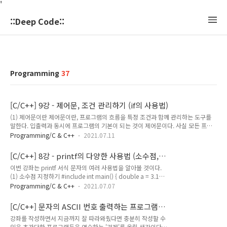
'
::Deep Code::
Programming
37
[C/C++] 9강 - 제어문, 조건 관리하기 (if의 사용법)
(1) 제어문이란 제어문이란, 프로그램의 흐름을 특정 조건과 함께 관리하는 도구를
말한다. 입출력과 동시에 프로그램의 기본이 되는 것이 제어문이다. 사실 모든 프로
그램은 입출력, 조건을 다루는 제어문으로만 이루어진다고 해도 과언이 아니다. 다만
Programming/C & C++
2021.07.11
그 형태가 조금씩 다를 뿐이다. 그만큼 제어문을 잘 다룰 수 있어야하고 제어문을 잘
다룬다면 더 좋은 알고리즘을 따를 수 있을 것이고, 이는 곧 프로그램의 성능과도 직
[C/C++] 8강 - printf의 다양한 사용법 (소수점,
결되는 문제이다. 대충 제어문이 중요한 이유를 주절댔으니 이제 본격적으로 알아보
접두사, 여백)
이번 강좌는 printf 서식 문자의 여러 사용법을 알아볼 것이다.
자 (2) 제어문의 종류 기본적으로 제어문은 크게 두 종류로 나뉜다. 1. 조건에 따라 코
(1) 소수점 지정하기 #include int main() { double a = 3.14;
드를 실행함, 조건문 2. 조건에 따라 코드를 반복 실행함, 반복문 이중 이번 강좌에서
printf("%lf\n", a); } 원래는 이렇게 소수점을 출력했다. 그런데
다룰 것은 1번, 조건에 따라 코드를 실행하는..
Programming/C & C++
2021.07.07
이렇게만 출력하면 아래와 같은 일이 발생한다. 더 깔끔하게 셋
째 자리까지만 출력하려면 서식 문자를 이렇게 쓰면 된다 %.3lf
[C/C++] 문자의 ASCII 번호 출력하는 프로그램
%와 lf 사이에 .(소수점자릿수) 를 적으면 해당 자릿수까지만 반
만들기
강좌를 작성하면서 지금까지 잘 따라와줬다면 충분히 작성할 수
올림되어 출력된다.(float을 출력할 땐 f...) 3을 썼더니 반올림되
있을 초간단한 프로그램들을 연습하는 '과제'를 올릴 생각이다.