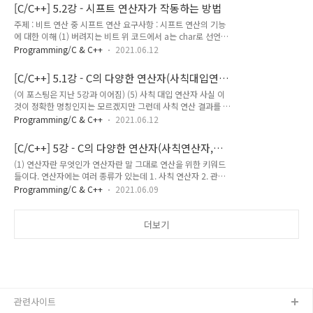
%d = %d\n", a, b, b / a); } 이 코드를 실행했을 때 출력되는
생겼다. 숫자 뒤에 리터럴 접미사(suff..
[C/C++] 5.2강 - 시프트 연산자가 작동하는 방법
결과를 추측해볼 때 10 / 25 = 2.5 라 생각하실 수 있지만 아니
주제 : 비트 연산 중 시프트 연산 요구사항 : 시프트 연산의 기능
다. 보다시피 2로 출력이 됐는데 그 이유는 a, b가 모두 정수이
에 대한 이해 (1) 버려지는 비트 위 코드에서 a는 char로 선언됐
기 때문이다. 정수 / 정수는 결과가 무조건 정수로 나오게 된다.
다. char는 범위가 -128 ~ 127 까지라고 했는데 어떻게 1024
그러니까, 25 / 10에서 2가 나온 것처럼 그 '몫'만 나온다는 뜻이
Programming/C & C++
2021.06.12
가 출력된 것일까? 그 이유는 연산자는 다릅니다. 왼쪽으로 밀린
다. 따라서 저것을 2.5로 출력되게 하려면 a나 b 둘 중 하나..
것은 얄짤없이 버려집니다. (2) 채워지는 비트 진법에 대한 이해
[C/C++] 5.1강 - C의 다양한 연산자(사칙대입연산
가 충분하다면 이진법에서 자릿수가 하나씩 늘어나거나 줄어든
자,증감연산자,sizeof,비트연산자)
(이 포스팅은 지난 5강과 이어짐) (5) 사칙 대입 연산자 사실 이
다면 그것은 십진법으로 표현했을 때 2배, 1/2배 된다는 것을 알
것이 정확한 명칭인지는 모르겠지만 그런데 사칙 연산 결과를 바
고 있을 것이다. (십육진법도 마찬가지로 16배, 1/16배) 그리고
로 대입하는 연산자이기 때문에 그냥 마음대로 이름을 붙임 ㅋ
위에서도 확인했다시피 이것은 시프트 연산과 관련이 있다. 시프
Programming/C & C++
2021.06.12
종류는 사칙 연산자의 개수와 같으며 형태도 굉장히 직관적이다.
트 연산으로 > 1을 해버리면 해당 정수의 값이 2배, 또는 1/2배
1. += 2. -= 3. *= 4. /= 5. %= 사용법은 아래를 보면 바로 이해
가 된다. (1) 예제에서 1 > 3); } 이걸 그..
[C/C++] 5강 - C의 다양한 연산자(사칙연산자,관
가 갈 정도로 쉽다. int a = 10; a += 1;//이것과 a = a + 1;//이
계연산자,논리연산자)
(1) 연산자란 무엇인가 연산자란 말 그대로 연산을 위한 키워드
것은 같은 표현임 //마찬가지로 a = a * 3;//이것과 a *= 3;//이
들이다. 연산자에는 여러 종류가 있는데 1. 사칙 연산자 2. 관계
것은 같은 표현임 + (더하기) 연산을 수행한 결과를 = (대입) *
연산자 3. 논리 연산자 4. 비트 연산자 ... 등이 있다.. 연산자에는
(곱하기) 연산을 수행한 결과를 = (대입) 그럼 이제 아래 코드를
Programming/C & C++
2021.06.09
연산 결과에 대한 '반환값'이란 게 있는데 처음 HelloWorld를
실행해보면 #include int main() { int a = 10;..
작성할 때 썼던 return 0; 그 반환과 같은 의미,, (2) 사칙 연산자
사칙 연산자는 정말 우리가 아는 그 사칙 연산자가 맞다. 다만 곱
더보기
셈 연산자와 나눗셈 연산자의 경우 모양이 살짝 다른데 교과서에
×
÷
나오는 '
' 와 '
' 대신 * 와 / 를 쓴다. float a = 10; float b =
5; printf("%.1f\n", a + b);//10 + 5 printf("%.1f\n", a -
b);..
관련사이트