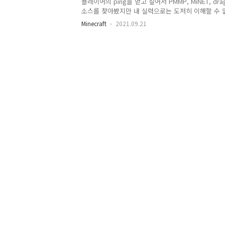
플레이어의 ping을 얻고 싶어서 PMMP, MiNET, drag
소스를 찾아봤지만 내 실력으로는 도저히 이해할 수 없
망각하고 있다가 네이티브 함수를 후킹하기로 결정..
Minecraft
2021.09.21
https://github.com/mdisprgm/bdsx-ping GitHu
Provides `ping` command. Contribute to mdis
account on GitHub. github.com https://..