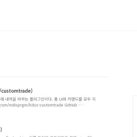
ustomtrade)
거래 내역을 바꾸는 플러그인이다. 폼 UI와 커맨드를 모두 지
m/mdisprgm/bdsx-customtrade GitHub -
e bdsx-customtrade. Contribute to mdisprgm/bdsx-
unt on GitHub. github.com (2) 사용법
e/blob/main/tutorial/command.md GitHub - mdisprg..
)