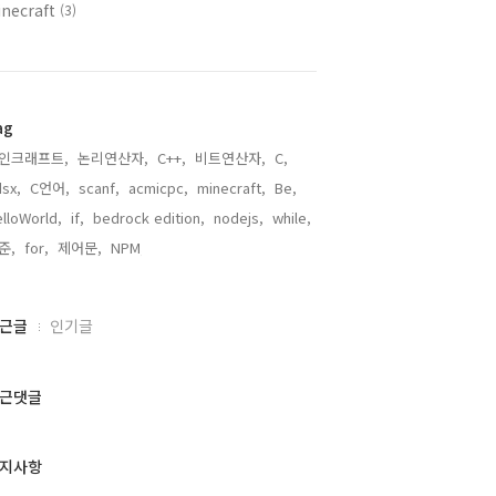
inecraft
(3)
ag
인크래프트,
논리연산자,
C++,
비트연산자,
C,
sx,
C언어,
scanf,
acmicpc,
minecraft,
Be,
lloWorld,
if,
bedrock edition,
nodejs,
while,
준,
for,
제어문,
NPM,
근글
인기글
근댓글
지사항