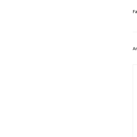
페
F
이
스
북
트
위
터
A
플
러
그
C
인