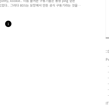
onfly, kookie.. 이름 들어본 구동기들은 몽땅 ping 얻는
었다.. 그러다 BDS는 모장에서 만든 공식 구동기라는 것을
 소스는 깃허브에 올려놨다.
b - mdisprgm/bdsx-ping: Provides `ping` command.
prgm/bdsx-ping development by creating an
1
:
P
I