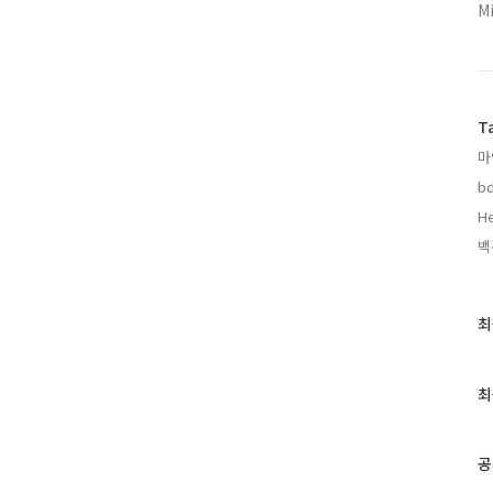
M
T
마
bd
He
백
최
최
근
글
과
최
인
기
글
공